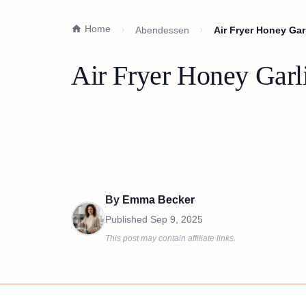
Home
Abendessen
Air Fryer Honey Gar
Air Fryer Honey Garl
By
Emma Becker
Published
Sep 9, 2025
This post may contain affiliate links.