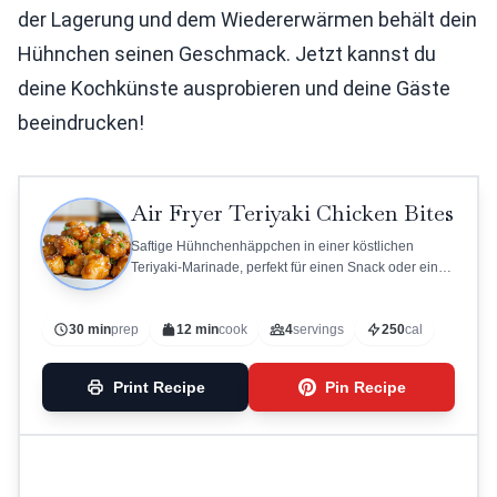
der Lagerung und dem Wiedererwärmen behält dein
Hühnchen seinen Geschmack. Jetzt kannst du
deine Kochkünste ausprobieren und deine Gäste
beeindrucken!
Air Fryer Teriyaki Chicken Bites
Saftige Hühnchenhäppchen in einer köstlichen
Teriyaki-Marinade, perfekt für einen Snack oder ein
Hauptgericht.
30 min
prep
12 min
cook
4
servings
250
cal
Print Recipe
Pin Recipe