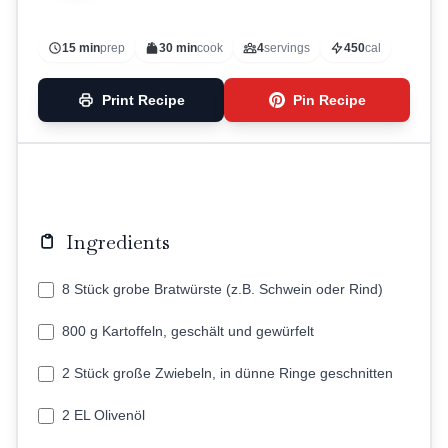
15 min
prep
30 min
cook
4
servings
450
cal
Print Recipe
Pin Recipe
Ingredients
8 Stück grobe Bratwürste (z.B. Schwein oder Rind)
800 g Kartoffeln, geschält und gewürfelt
2 Stück große Zwiebeln, in dünne Ringe geschnitten
2 EL Olivenöl