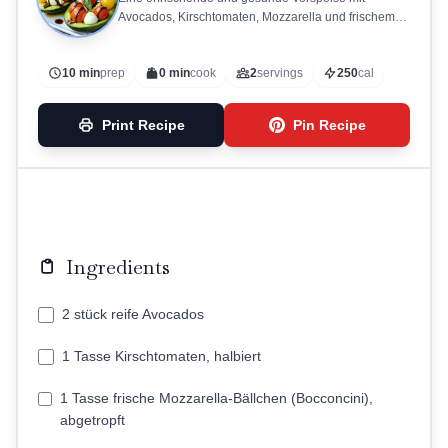
Avocados, Kirschtomaten, Mozzarella und frischem
Basilikum.
10 min
prep
0 min
cook
2
servings
250
cal
Print Recipe
Pin Recipe
Ingredients
2 stück reife Avocados
1 Tasse Kirschtomaten, halbiert
1 Tasse frische Mozzarella-Bällchen (Bocconcini),
abgetropft