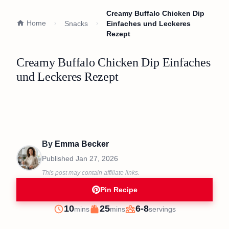
Creamy Buffalo Chicken Dip
Home
Snacks
Einfaches und Leckeres
Rezept
Creamy Buffalo Chicken Dip Einfaches
und Leckeres Rezept
By
Emma Becker
Published
Jan 27, 2026
This post may contain affiliate links.
Pin Recipe
minutes
minutes
10
25
6-8
mins
mins
servings
Prep
Cook
Servings