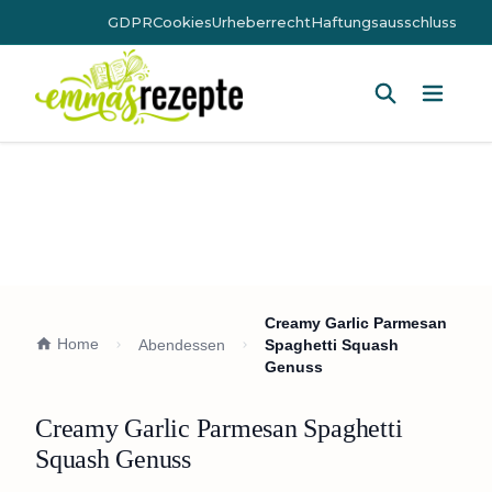
GDPR
Cookies
Urheberrecht
Haftungsausschluss
Hauptm
Creamy Garlic Parmesan
Home
Abendessen
Spaghetti Squash
Genuss
Creamy Garlic Parmesan Spaghetti
Squash Genuss