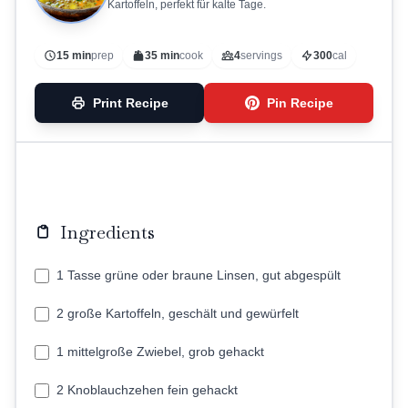
Kartoffeln, perfekt für kalte Tage.
15 min
prep
35 min
cook
4
servings
300
cal
Print Recipe
Pin Recipe
Ingredients
1 Tasse grüne oder braune Linsen, gut abgespült
2 große Kartoffeln, geschält und gewürfelt
1 mittelgroße Zwiebel, grob gehackt
2 Knoblauchzehen fein gehackt