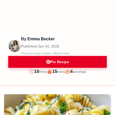
By
Emma Becker
Published
Jan 24, 2026
This post may contain affiliate links.
Pin Recipe
minutes
minutes
10
15
4
mins
mins
servings
Prep
Cook
Servings