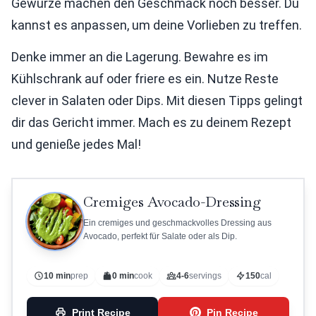
Gewürze machen den Geschmack noch besser. Du
kannst es anpassen, um deine Vorlieben zu treffen.
Denke immer an die Lagerung. Bewahre es im
Kühlschrank auf oder friere es ein. Nutze Reste
clever in Salaten oder Dips. Mit diesen Tipps gelingt
dir das Gericht immer. Mach es zu deinem Rezept
und genieße jedes Mal!
Cremiges Avocado-Dressing
Ein cremiges und geschmackvolles Dressing aus
Avocado, perfekt für Salate oder als Dip.
10 min
prep
0 min
cook
4-6
servings
150
cal
Print Recipe
Pin Recipe