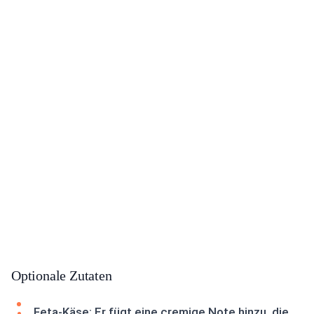
Optionale Zutaten
Feta-Käse: Er fügt eine cremige Note hinzu, die