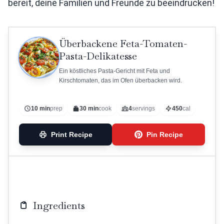
bereit, deine Familien und Freunde zu beeindrucken!
Überbackene Feta-Tomaten-
Pasta-Delikatesse
Ein köstliches Pasta-Gericht mit Feta und
Kirschtomaten, das im Ofen überbacken wird.
10 min
prep
30 min
cook
4
servings
450
cal
Print Recipe
Pin Recipe
Ingredients