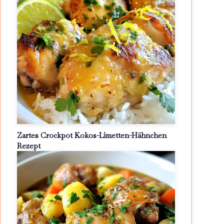
Zartes Crockpot Kokos-Limetten-Hähnchen
Rezept