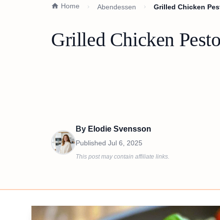
Home
Abendessen
Grilled Chicken Pes
Grilled Chicken Pesto
By
Elodie Svensson
Published
Jul 6, 2025
This post may contain affiliate links.