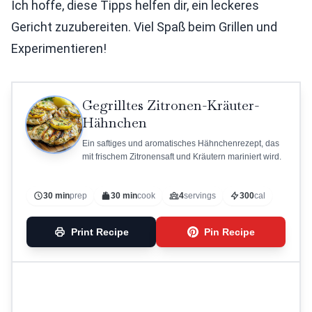
Ich hoffe, diese Tipps helfen dir, ein leckeres
Gericht zuzubereiten. Viel Spaß beim Grillen und
Experimentieren!
Gegrilltes Zitronen-Kräuter-
Hähnchen
Ein saftiges und aromatisches Hähnchenrezept, das
mit frischem Zitronensaft und Kräutern mariniert wird.
30 min
prep
30 min
cook
4
servings
300
cal
Print Recipe
Pin Recipe