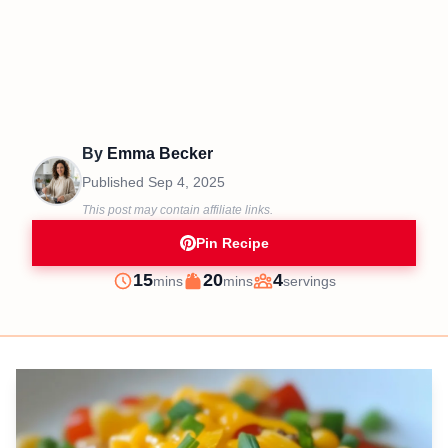
By
Emma Becker
Published
Sep 4, 2025
This post may contain affiliate links.
Pin Recipe
minutes
minutes
15
20
4
mins
mins
servings
Prep
Cook
Servings