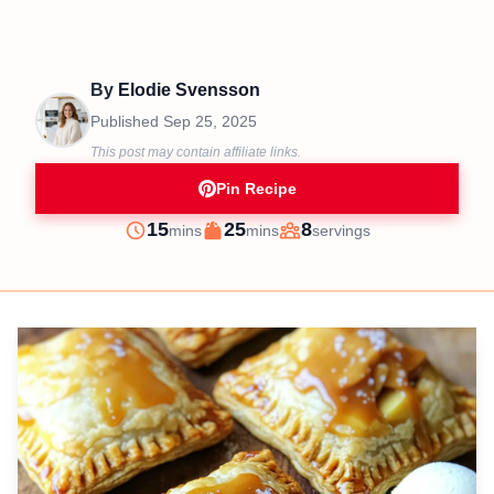
By
Elodie Svensson
Published
Sep 25, 2025
This post may contain affiliate links.
Pin Recipe
minutes
minutes
15
25
8
mins
mins
servings
Prep
Cook
Servings