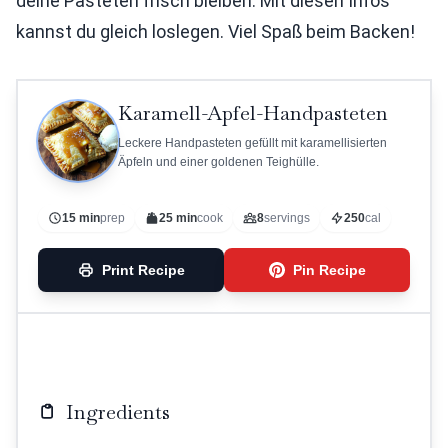
deine Pasteten frisch bleiben. Mit diesen Infos
kannst du gleich loslegen. Viel Spaß beim Backen!
Karamell-Apfel-Handpasteten
Leckere Handpasteten gefüllt mit karamellisierten
Äpfeln und einer goldenen Teighülle.
15 min
prep
25 min
cook
8
servings
250
cal
Print Recipe
Pin Recipe
Ingredients