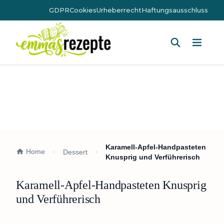
GDPR
Cookies
Urheberrecht
Haftungsausschluss
Hauptm
Karamell-Apfel-Handpasteten
Home
Dessert
Knusprig und Verführerisch
Karamell-Apfel-Handpasteten Knusprig
und Verführerisch