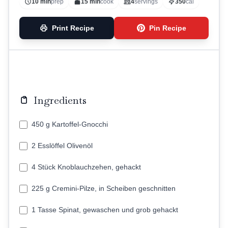
10 min
prep
15 min
cook
4
servings
350
cal
Print Recipe
Pin Recipe
Ingredients
450 g Kartoffel-Gnocchi
2 Esslöffel Olivenöl
4 Stück Knoblauchzehen, gehackt
225 g Cremini-Pilze, in Scheiben geschnitten
1 Tasse Spinat, gewaschen und grob gehackt