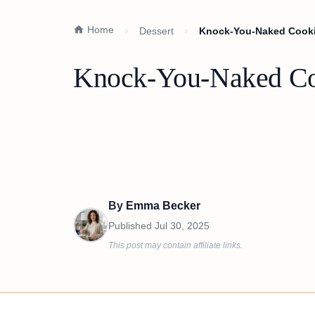
Home
Dessert
Knock-You-Naked Cooki
Knock-You-Naked Coo
By
Emma Becker
Published
Jul 30, 2025
This post may contain affiliate links.