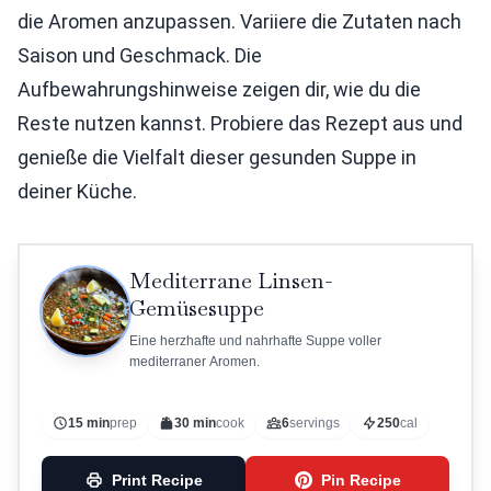
die Aromen anzupassen. Variiere die Zutaten nach
Saison und Geschmack. Die
Aufbewahrungshinweise zeigen dir, wie du die
Reste nutzen kannst. Probiere das Rezept aus und
genieße die Vielfalt dieser gesunden Suppe in
deiner Küche.
Mediterrane Linsen-
Gemüsesuppe
Eine herzhafte und nahrhafte Suppe voller
mediterraner Aromen.
15 min
prep
30 min
cook
6
servings
250
cal
Print Recipe
Pin Recipe