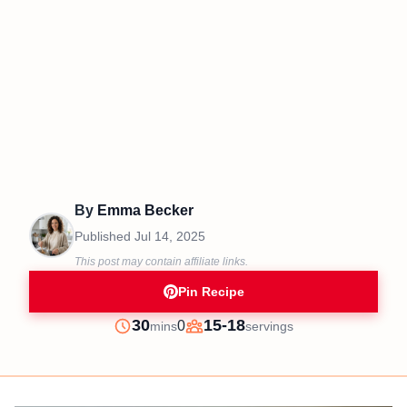
By
Emma Becker
Published
Jul 14, 2025
This post may contain affiliate links.
Pin Recipe
minutes
30
15-18
0
mins
servings
Prep
Servings