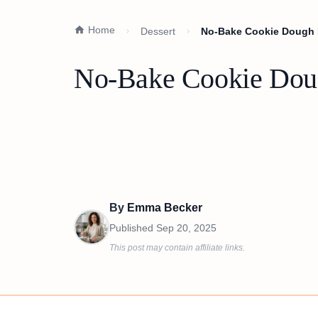
Home
Dessert
No-Bake Cookie Dough P
No-Bake Cookie Doug
By
Emma Becker
Published
Sep 20, 2025
This post may contain affiliate links.