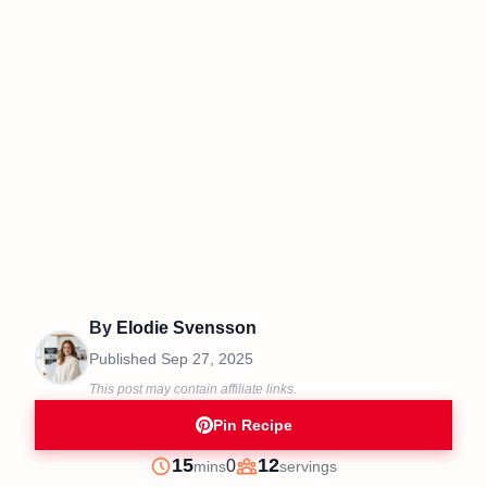
By
Elodie Svensson
Published
Sep 27, 2025
This post may contain affiliate links.
Pin Recipe
minutes
15
12
0
mins
servings
Prep
Servings