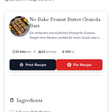
No-Bake Peanut Butter Granola
Bars
Ein einfaches und köstliches Rezept für Granola-
Riegel ohne Backen, perfekt für einen Snack oder ein
schnelles Frühstück.
15 min
prep
0
12
servings
150
cal
Print Recipe
Pin Recipe
Ingredients