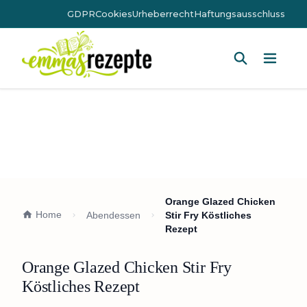
GDPR
Cookies
Urheberrecht
Haftungsausschluss
Hauptm
Orange Glazed Chicken
Home
Abendessen
Stir Fry Köstliches
Rezept
Orange Glazed Chicken Stir Fry
Köstliches Rezept