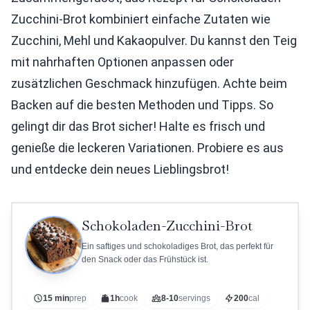
Zucchini-Brot kombiniert einfache Zutaten wie
Zucchini, Mehl und Kakaopulver. Du kannst den Teig
mit nahrhaften Optionen anpassen oder
zusätzlichen Geschmack hinzufügen. Achte beim
Backen auf die besten Methoden und Tipps. So
gelingt dir das Brot sicher! Halte es frisch und
genieße die leckeren Variationen. Probiere es aus
und entdecke dein neues Lieblingsbrot!
Schokoladen-Zucchini-Brot
Ein saftiges und schokoladiges Brot, das perfekt für
den Snack oder das Frühstück ist.
15 min
prep
1h
cook
8-10
servings
200
cal