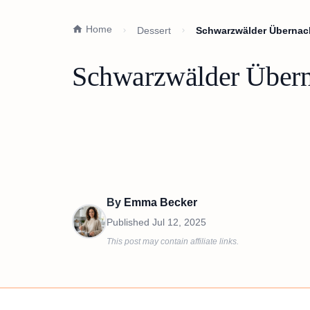
Home
Dessert
Schwarzwälder Übernach
Schwarzwälder Übern
By
Emma Becker
Published
Jul 12, 2025
This post may contain affiliate links.