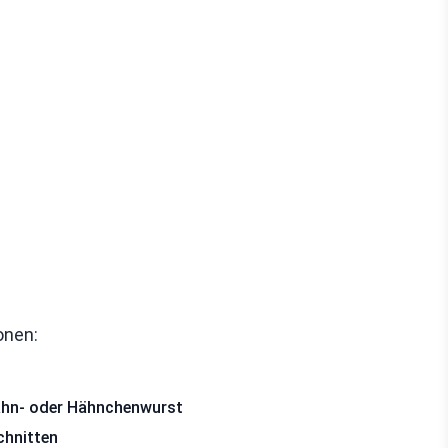
onen:
ahn- oder Hähnchenwurst
chnitten