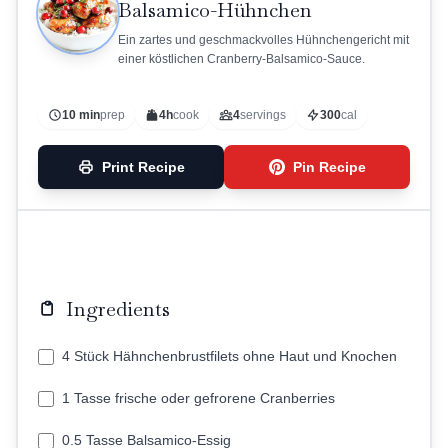
Balsamico-Hühnchen
Ein zartes und geschmackvolles Hühnchengericht mit
einer köstlichen Cranberry-Balsamico-Sauce.
10 min
prep
4h
cook
4
servings
300
cal
Print Recipe
Pin Recipe
Ingredients
4 Stück Hähnchenbrustfilets ohne Haut und Knochen
1 Tasse frische oder gefrorene Cranberries
0.5 Tasse Balsamico-Essig