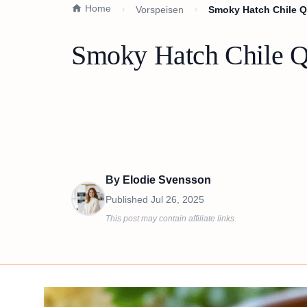
Home
Vorspeisen
Smoky Hatch Chile Q
Smoky Hatch Chile Qu
By
Elodie Svensson
Published
Jul 26, 2025
This post may contain affiliate links.