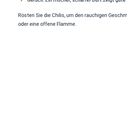
Geruch: Ein frischer, scharfer Duft zeigt gute 
Rösten Sie die Chilis, um den rauchigen Geschma
oder eine offene Flamme.