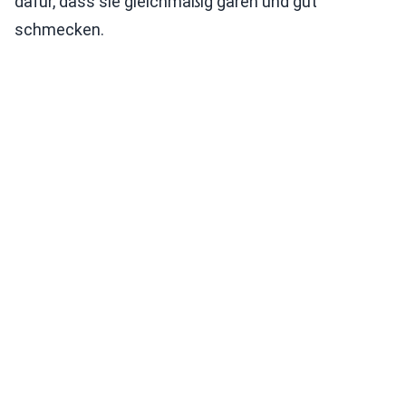
dafür, dass sie gleichmäßig garen und gut
schmecken.