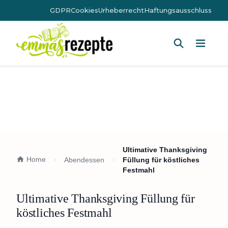
GDPR
Cookies
Urheberrecht
Haftungsausschluss
Hauptm
Ultimative Thanksgiving
Home
Abendessen
Füllung für köstliches
Festmahl
Ultimative Thanksgiving Füllung für
köstliches Festmahl