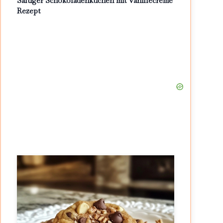
Saftiger Schokoladenkuchen mit Vanillecreme
Rezept