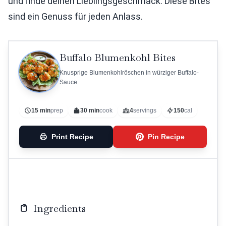
und finde deinen Lieblingsgeschmack. Diese Bites
sind ein Genuss für jeden Anlass.
Buffalo Blumenkohl Bites
Knusprige Blumenkohlröschen in würziger Buffalo-
Sauce.
15 min
prep
30 min
cook
4
servings
150
cal
Print Recipe
Pin Recipe
Ingredients