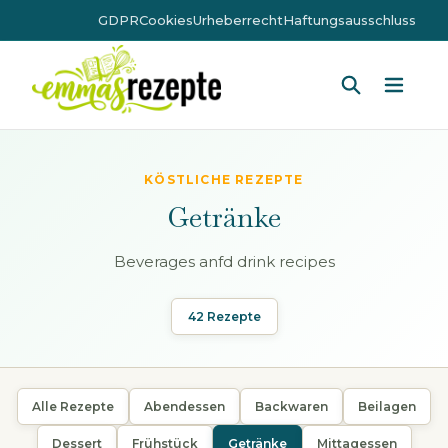
GDPR
Cookies
Urheberrecht
Haftungsausschluss
Hauptm
KÖSTLICHE REZEPTE
Getränke
Beverages anfd drink recipes
42 Rezepte
Alle Rezepte
Abendessen
Backwaren
Beilagen
Dessert
Frühstück
Getränke
Mittagessen