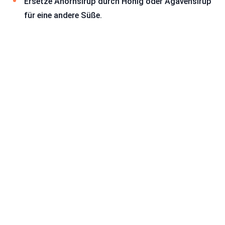
Ersetze Ahornsirup durch Honig oder Agavensirup
für eine andere Süße.