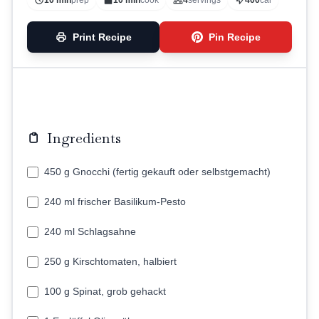
10 min
prep
10 min
cook
4
servings
400
cal
Print Recipe
Pin Recipe
Ingredients
450 g Gnocchi (fertig gekauft oder selbstgemacht)
240 ml frischer Basilikum-Pesto
240 ml Schlagsahne
250 g Kirschtomaten, halbiert
100 g Spinat, grob gehackt