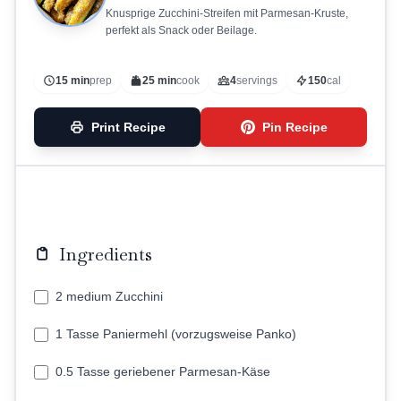
Knusprige Zucchini-Streifen mit Parmesan-Kruste,
perfekt als Snack oder Beilage.
15 min
prep
25 min
cook
4
servings
150
cal
Print Recipe
Pin Recipe
Ingredients
2 medium Zucchini
1 Tasse Paniermehl (vorzugsweise Panko)
0.5 Tasse geriebener Parmesan-Käse