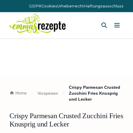
GDPR
Cookies
Urheberrecht
Haftungsausschluss
Hauptm
Crispy Parmesan Crusted
Home
Vorspeisen
Zucchini Fries Knusprig
und Lecker
Crispy Parmesan Crusted Zucchini Fries
Knusprig und Lecker