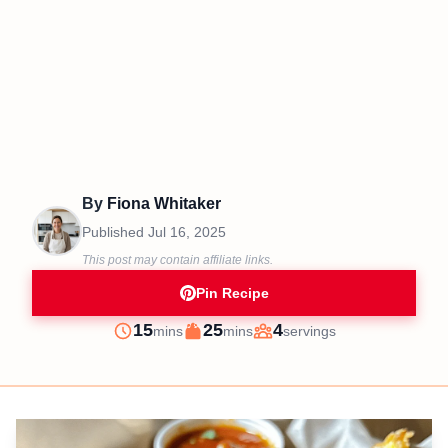
By
Fiona Whitaker
Published
Jul 16, 2025
This post may contain affiliate links.
Pin Recipe
minutes
minutes
15
25
4
mins
mins
servings
Prep
Cook
Servings