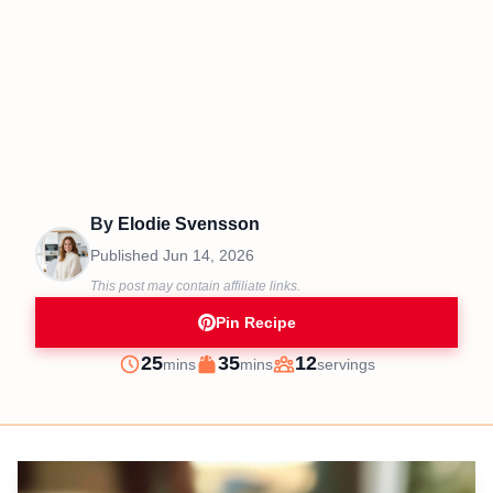
By
Elodie Svensson
Published
Jun 14, 2026
This post may contain affiliate links.
Pin Recipe
minutes
minutes
25
35
12
mins
mins
servings
Prep
Cook
Servings