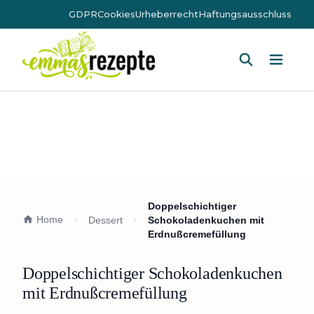
GDPR
Cookies
Urheberrecht
Haftungsausschluss
Hauptm
Doppelschichtiger
Home
Dessert
Schokoladenkuchen mit
Erdnußcremefüllung
Doppelschichtiger Schokoladenkuchen
mit Erdnußcremefüllung