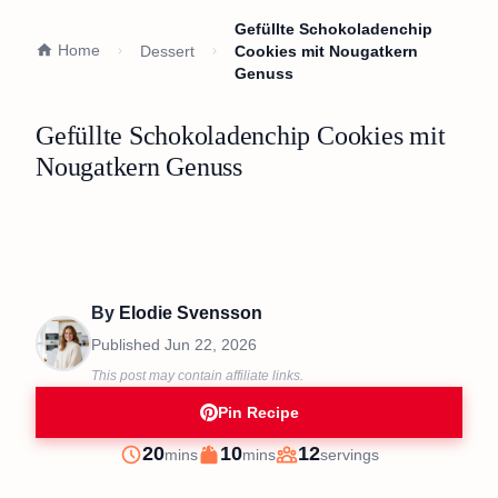
Gefüllte Schokoladenchip
Home
Dessert
Cookies mit Nougatkern
Genuss
Gefüllte Schokoladenchip Cookies mit
Nougatkern Genuss
By
Elodie Svensson
Published
Jun 22, 2026
This post may contain affiliate links.
Pin Recipe
minutes
minutes
20
10
12
mins
mins
servings
Prep
Cook
Servings