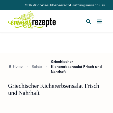
GDPR
Cookies
Urheberrecht
Haftungsausschluss
Hauptm
Griechischer
Home
Salate
Kichererbsensalat Frisch und
Nahrhaft
Griechischer Kichererbsensalat Frisch
und Nahrhaft