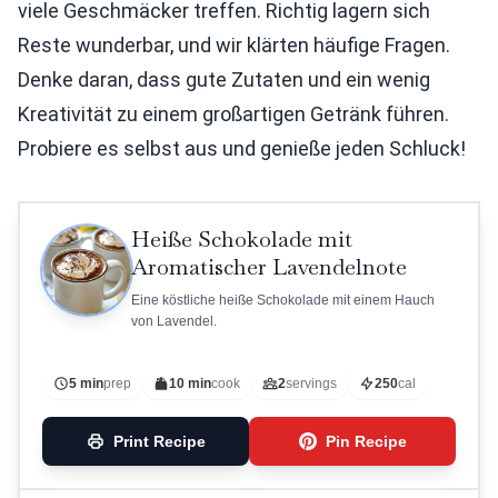
viele Geschmäcker treffen. Richtig lagern sich
Reste wunderbar, und wir klärten häufige Fragen.
Denke daran, dass gute Zutaten und ein wenig
Kreativität zu einem großartigen Getränk führen.
Probiere es selbst aus und genieße jeden Schluck!
Heiße Schokolade mit
Aromatischer Lavendelnote
Eine köstliche heiße Schokolade mit einem Hauch
von Lavendel.
5 min
prep
10 min
cook
2
servings
250
cal
Print Recipe
Pin Recipe