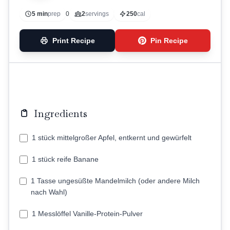
5 min
prep
0
2
servings
250
cal
Print Recipe
Pin Recipe
Ingredients
1 stück mittelgroßer Apfel, entkernt und gewürfelt
1 stück reife Banane
1 Tasse ungesüßte Mandelmilch (oder andere Milch
nach Wahl)
1 Messlöffel Vanille-Protein-Pulver