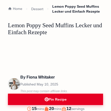
Lemon Poppy Seed Muffins
Home
Dessert
Lecker und Einfach Rezepte
Lemon Poppy Seed Muffins Lecker und
Einfach Rezepte
By
Fiona Whitaker
Published
May 10, 2025
This post may contain affiliate links.
Pin Recipe
minutes
minutes
15
20
12
mins
mins
servings