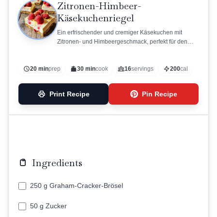
Zitronen-Himbeer-
Käsekuchenriegel
Ein erfrischender und cremiger Käsekuchen mit
Zitronen- und Himbeergeschmack, perfekt für den
Sommer.
20 min
prep
30 min
cook
16
servings
200
cal
Print Recipe
Pin Recipe
Ingredients
250 g Graham-Cracker-Brösel
50 g Zucker