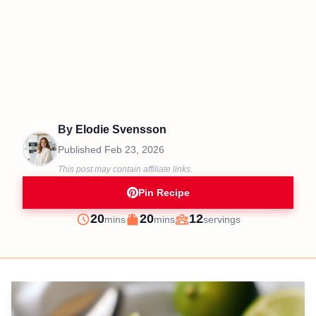
By
Elodie Svensson
Published
Feb 23, 2026
This post may contain affiliate links.
Pin Recipe
minutes
minutes
20
20
12
mins
mins
servings
Prep
Cook
Servings