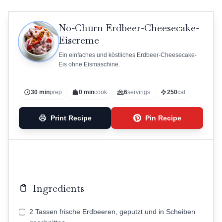
No-Churn Erdbeer-Cheesecake-
Eiscreme
Ein einfaches und köstliches Erdbeer-Cheesecake-
Eis ohne Eismaschine.
30 min
prep
0 min
cook
6
servings
250
cal
Print Recipe
Pin Recipe
Ingredients
2 Tassen frische Erdbeeren, geputzt und in Scheiben