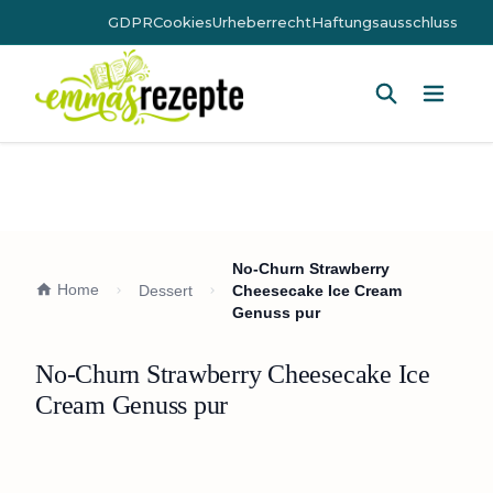
GDPR
Cookies
Urheberrecht
Haftungsausschluss
Hauptm
No-Churn Strawberry
Home
Dessert
Cheesecake Ice Cream
Genuss pur
No-Churn Strawberry Cheesecake Ice
Cream Genuss pur