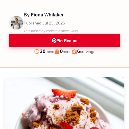
By
Fiona Whitaker
Published
Jul 23, 2025
This post may contain affiliate links.
Pin Recipe
minutes
minutes
30
0
6
mins
mins
servings
Prep
Cook
Servings