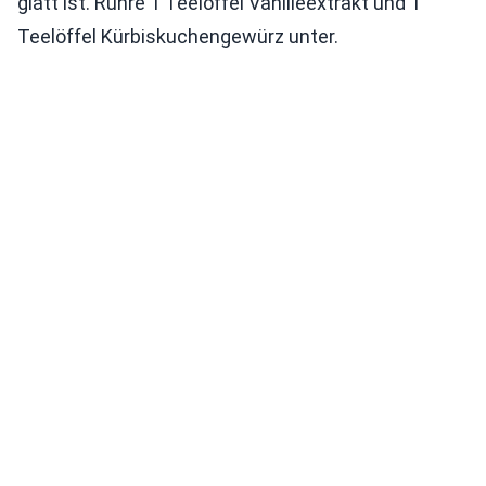
glatt ist. Rühre 1 Teelöffel Vanilleextrakt und 1
Teelöffel Kürbiskuchengewürz unter.