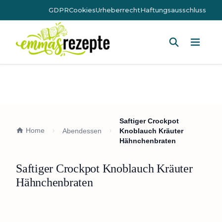
GDPR
Cookies
Urheberrecht
Haftungsausschluss
Hauptm
Saftiger Crockpot
Home
Abendessen
Knoblauch Kräuter
Hähnchenbraten
Saftiger Crockpot Knoblauch Kräuter
Hähnchenbraten