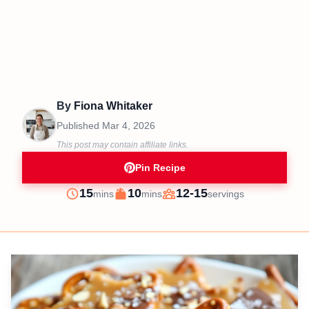
By
Fiona Whitaker
Published
Mar 4, 2026
This post may contain affiliate links.
Pin Recipe
minutes
minutes
15
10
12-15
mins
mins
servings
Prep
Cook
Servings