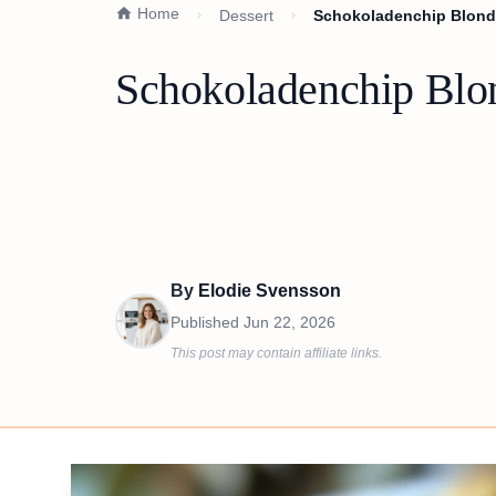
Home
Dessert
Schokoladenchip Blond
Schokoladenchip Blo
By
Elodie Svensson
Published
Jun 22, 2026
This post may contain affiliate links.