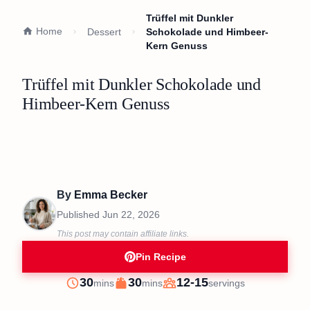
Trüffel mit Dunkler
Home
Dessert
Schokolade und Himbeer-
Kern Genuss
Trüffel mit Dunkler Schokolade und
Himbeer-Kern Genuss
By
Emma Becker
Published
Jun 22, 2026
This post may contain affiliate links.
Pin Recipe
minutes
minutes
30
30
12-15
mins
mins
servings
Prep
Cook
Servings