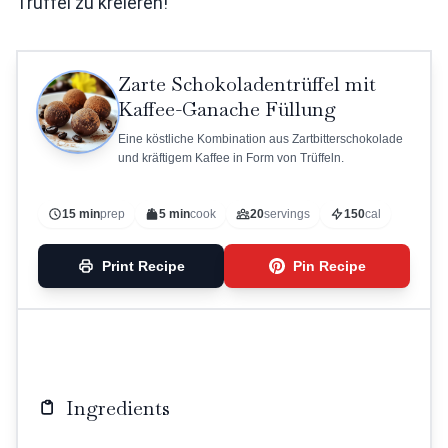
Trüffel zu kreieren!
Zarte Schokoladentrüffel mit
Kaffee-Ganache Füllung
Eine köstliche Kombination aus Zartbitterschokolade
und kräftigem Kaffee in Form von Trüffeln.
15 min
prep
5 min
cook
20
servings
150
cal
Print Recipe
Pin Recipe
Ingredients